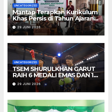
UNCATEGORIZED
Mantap Terapkan Kurikulum
Khas Persis di Tahun Ajaran
Baru, Bidgar Pendidikan PD
29 JUNI 2026
PERSIS Garut Tuntaskan
Training of Trainers 2026
UNCATEGORIZED
TSEM SHURULKHAN GARUT
RAIH 6 MEDALI EMAS DAN 1
MEDALI PERAK PADA TEMU
29 JUNI 2026
TARUNG VOL. 2 “BATTLE OF
HONOR”