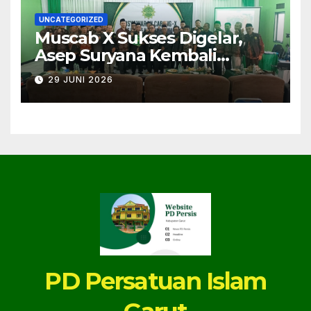
UNCATEGORIZED
Muscab X Sukses Digelar,
Asep Suryana Kembali
Dipercaya Pimpin PC PERSIS
29 JUNI 2026
Karangpawitan Masa Jihad
2026–2030
PD Persatuan Islam