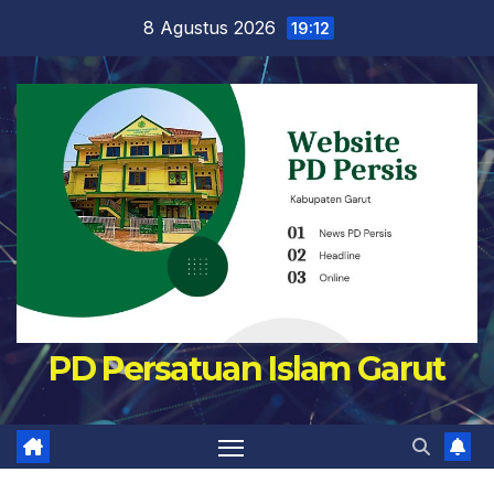
Skip
8 Agustus 2026
19:12
to
content
PD Persatuan Islam Garut