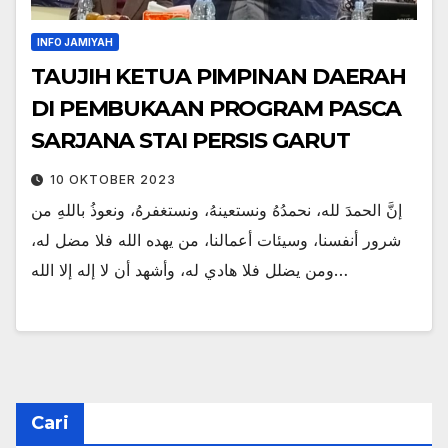
INFO JAMIYAH
TAUJIH KETUA PIMPINAN DAERAH
DI PEMBUKAAN PROGRAM PASCA
SARJANA STAI PERSIS GARUT
10 OKTOBER 2023
‌إنَّ ‌الحمدَ ‌لله، نحمدُهُ ونستعينهُ، ونستغفرهُ، ونعوذُ باللهِ من
شرور أنفسنا، وسيئات أعمالنا، من يهده الله فلا مضل له،
ومن يضلل فلا هادي له، وأشهد أن لا إله إلا الله…
Cari