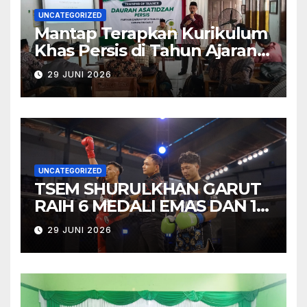
UNCATEGORIZED
Mantap Terapkan Kurikulum
Khas Persis di Tahun Ajaran
Baru, Bidgar Pendidikan PD
29 JUNI 2026
PERSIS Garut Tuntaskan
Training of Trainers 2026
UNCATEGORIZED
TSEM SHURULKHAN GARUT
RAIH 6 MEDALI EMAS DAN 1
MEDALI PERAK PADA TEMU
29 JUNI 2026
TARUNG VOL. 2 “BATTLE OF
HONOR”