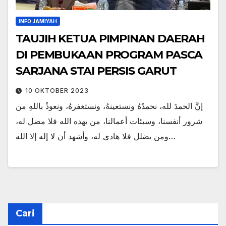
INFO JAMIYAH
TAUJIH KETUA PIMPINAN DAERAH
DI PEMBUKAAN PROGRAM PASCA
SARJANA STAI PERSIS GARUT
10 OKTOBER 2023
‌إنَّ ‌الحمدَ ‌لله، نحمدُهُ ونستعينهُ، ونستغفرهُ، ونعوذُ باللهِ من
شرور أنفسنا، وسيئات أعمالنا، من يهده الله فلا مضل له،
ومن يضلل فلا هادي له، وأشهد أن لا إله إلا الله…
Cari