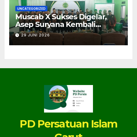
UNCATEGORIZED
Muscab X Sukses Digelar,
Asep Suryana Kembali
Dipercaya Pimpin PC PERSIS
29 JUNI 2026
Karangpawitan Masa Jihad
2026–2030
PD Persatuan Islam