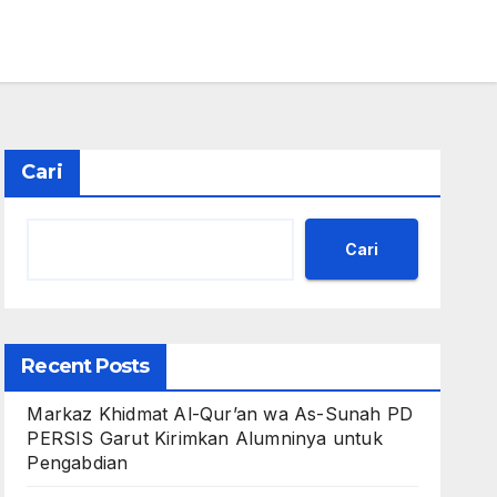
Cari
Cari
Recent Posts
Markaz Khidmat Al-Qur’an wa As-Sunah PD
PERSIS Garut Kirimkan Alumninya untuk
Pengabdian