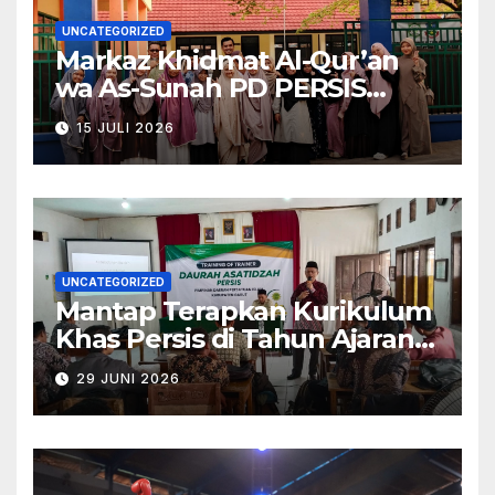
UNCATEGORIZED
Markaz Khidmat Al-Qur’an
wa As-Sunah PD PERSIS
Garut Kirimkan Alumninya
15 JULI 2026
untuk Pengabdian
UNCATEGORIZED
Mantap Terapkan Kurikulum
Khas Persis di Tahun Ajaran
Baru, Bidgar Pendidikan PD
29 JUNI 2026
PERSIS Garut Tuntaskan
Training of Trainers 2026