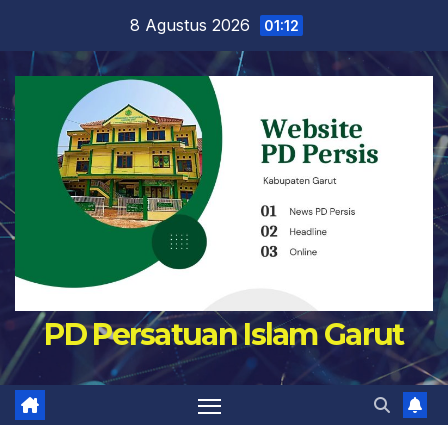
Skip
8 Agustus 2026
01:12
to
content
PD Persatuan Islam Garut