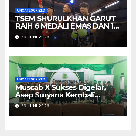
UNCATEGORIZED
TSEM SHURULKHAN GARUT
RAIH 6 MEDALI EMAS DAN 1
MEDALI PERAK PADA TEMU
29 JUNI 2026
TARUNG VOL. 2 “BATTLE OF
HONOR”
UNCATEGORIZED
Muscab X Sukses Digelar,
Asep Suryana Kembali
Dipercaya Pimpin PC PERSIS
29 JUNI 2026
Karangpawitan Masa Jihad
2026–2030