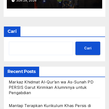
JUN 29, 2026
TARUNG VOL. 2 “BATTLE OF
HONOR”
Cari
Cari
Recent Posts
Markaz Khidmat Al-Qur’an wa As-Sunah PD
PERSIS Garut Kirimkan Alumninya untuk
Pengabdian
Mantap Terapkan Kurikulum Khas Persis di