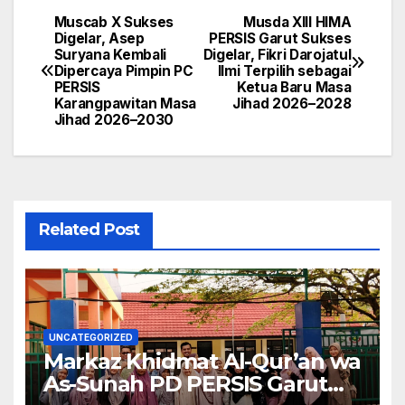
Muscab X Sukses
Musda XIII HIMA
Navigasi
Digelar, Asep
PERSIS Garut Sukses
Suryana Kembali
Digelar, Fikri Darojatul
pos
Dipercaya Pimpin PC
Ilmi Terpilih sebagai
PERSIS
Ketua Baru Masa
Karangpawitan Masa
Jihad 2026–2028
Jihad 2026–2030
Related Post
UNCATEGORIZED
Markaz Khidmat Al-Qur’an wa
As-Sunah PD PERSIS Garut