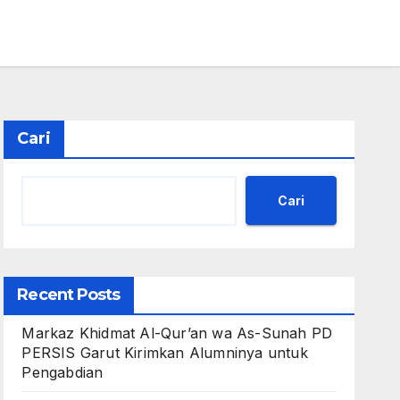
Cari
Cari
Recent Posts
Markaz Khidmat Al-Qur’an wa As-Sunah PD
PERSIS Garut Kirimkan Alumninya untuk
Pengabdian