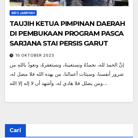
INFO JAMIYAH
TAUJIH KETUA PIMPINAN DAERAH
DI PEMBUKAAN PROGRAM PASCA
SARJANA STAI PERSIS GARUT
10 OKTOBER 2023
‌إنَّ ‌الحمدَ ‌لله، نحمدُهُ ونستعينهُ، ونستغفرهُ، ونعوذُ باللهِ من
شرور أنفسنا، وسيئات أعمالنا، من يهده الله فلا مضل له،
ومن يضلل فلا هادي له، وأشهد أن لا إله إلا الله…
Cari