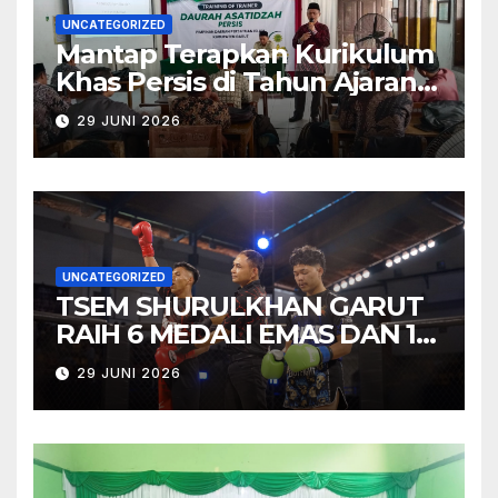
UNCATEGORIZED
Mantap Terapkan Kurikulum
Khas Persis di Tahun Ajaran
Baru, Bidgar Pendidikan PD
29 JUNI 2026
PERSIS Garut Tuntaskan
Training of Trainers 2026
UNCATEGORIZED
TSEM SHURULKHAN GARUT
RAIH 6 MEDALI EMAS DAN 1
MEDALI PERAK PADA TEMU
29 JUNI 2026
TARUNG VOL. 2 “BATTLE OF
HONOR”