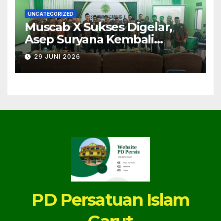
UNCATEGORIZED
Muscab X Sukses Digelar,
Asep Suryana Kembali
Dipercaya Pimpin PC PERSIS
29 JUNI 2026
Karangpawitan Masa Jihad
2026–2030
PD Persatuan Islam