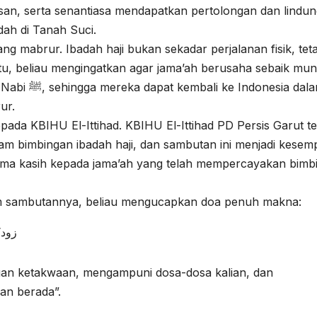
san, serta senantiasa mendapatkan pertolongan dan lindu
ah di Tanah Suci.
g mabrur. Ibadah haji bukan sekadar perjalanan fisik, teta
a itu, beliau mengingatkan agar jama’ah berusaha sebaik mu
nesia dalam
ur.
ada KBIHU El-Ittihad. KBIHU El-Ittihad PD Persis Garut te
am bimbingan ibadah haji, dan sambutan ini menjadi kesem
rima kasih kepada jama’ah yang telah mempercayakan bimb
am sambutannya, beliau mengucapkan doa penuh makna:
زودك
ngan ketakwaan, mengampuni dosa-dosa kalian, dan
an berada”.