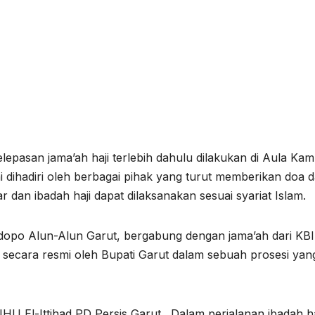
pasan jama’ah haji terlebih dahulu dilakukan di Aula Ka
ni dihadiri oleh berbagai pihak yang turut memberikan doa 
r dan ibadah haji dapat dilaksanakan sesuai syariat Islam.
dopo Alun-Alun Garut, bergabung dengan jama’ah dari KB
secara resmi oleh Bupati Garut dalam sebuah prosesi yan
 El-Ittihad PD Persis Garut . Dalam perjalanan ibadah haji