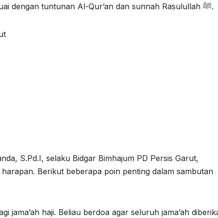
dapat menjalankan ibadah haji dengan baik sesuai dengan tuntunan Al-Qur’an dan sunnah Rasulullah ﷺ.
ut
nda, S.Pd.I, selaku Bidgar Bimhajum PD Persis Garut,
arapan. Berikut beberapa poin penting dalam sambutan
 jama’ah haji. Beliau berdoa agar seluruh jama’ah diberik