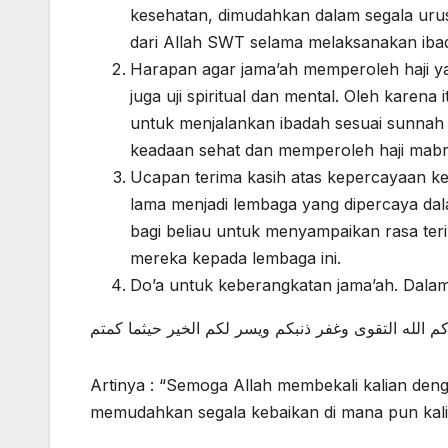
kesehatan, dimudahkan dalam segala uru
dari Allah SWT selama melaksanakan ibad
Harapan agar jama’ah memperoleh haji yan
juga uji spiritual dan mental. Oleh karen
untuk menjalankan ibadah sesuai sunnah Nabi ﷺ, sehingga mereka dapat kembali ke Indo
keadaan sehat dan memperoleh haji mabr
Ucapan terima kasih atas kepercayaan kep
lama menjadi lembaga yang dipercaya dal
bagi beliau untuk menyampaikan rasa te
mereka kepada lembaga ini.
Do’a untuk keberangkatan jama’ah. Dal
م الله التقوى وغفر ذنبكم ويسر لكم الخير حيثما كمتم
Artinya : “Semoga Allah membekali kalian de
memudahkan segala kebaikan di mana pun kali