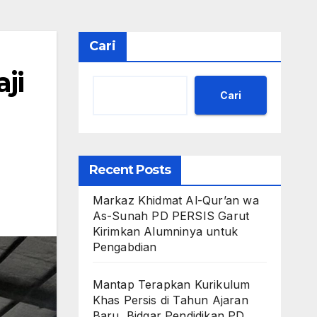
Cari
ji
Cari
Recent Posts
Markaz Khidmat Al-Qur’an wa
As-Sunah PD PERSIS Garut
Kirimkan Alumninya untuk
Pengabdian
Mantap Terapkan Kurikulum
Khas Persis di Tahun Ajaran
Baru, Bidgar Pendidikan PD