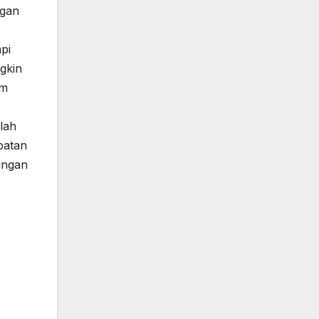
ngan
pi
ngkin
lah
patan
ingan