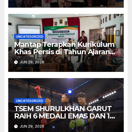
Pengabdian
UNCATEGORIZED
Mantap Terapkan Kurikulum
Khas Persis di Tahun Ajaran
Baru, Bidgar Pendidikan PD
JUN 29, 2026
PERSIS Garut Tuntaskan
Training of Trainers 2026
UNCATEGORIZED
TSEM SHURULKHAN GARUT
RAIH 6 MEDALI EMAS DAN 1
MEDALI PERAK PADA TEMU
JUN 29, 2026
TARUNG VOL. 2 “BATTLE OF