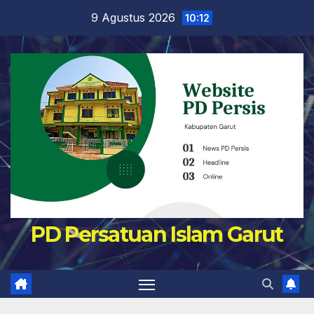
Skip
9 Agustus 2026
10:12
to
content
PD Persatuan Islam Garut