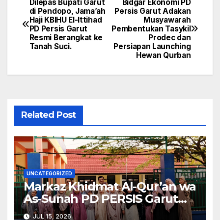
Dilepas Bupati Garut
Bidgar Ekonomi PD
Navigasi
di Pendopo, Jama’ah
Persis Garut Adakan
Haji KBIHU El-Ittihad
Musyawarah
pos
PD Persis Garut
Pembentukan Tasykil
Resmi Berangkat ke
Prodec dan
Tanah Suci.
Persiapan Launching
Hewan Qurban
Related Post
UNCATEGORIZED
Markaz Khidmat Al-Qur’an wa
As-Sunah PD PERSIS Garut
Kirimkan Alumninya untuk
JUL 15, 2026