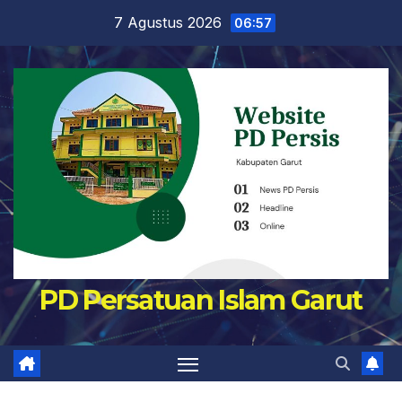
Skip
7 Agustus 2026
06:57
to
content
PD Persatuan Islam Garut