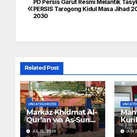
PD Persis Garut Resmi Melantik Tasyk
Navigasi
PERSIS Tarogong Kidul Masa Jihad 2
pos
2030
Related Post
UNCATEGORIZED
UNCATE
Markaz Khidmat Al-
Man
Qur’an wa As-Sunah
Kuri
PD PERSIS Garut
Pers
JUL 15, 2026
JUN 2
Kirimkan
Ajar