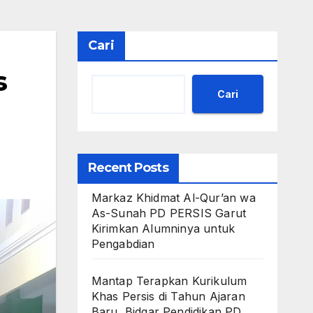
Cari
s
Cari
Recent Posts
Markaz Khidmat Al-Qur’an wa
As-Sunah PD PERSIS Garut
Kirimkan Alumninya untuk
Pengabdian
Mantap Terapkan Kurikulum
Khas Persis di Tahun Ajaran
Baru, Bidgar Pendidikan PD