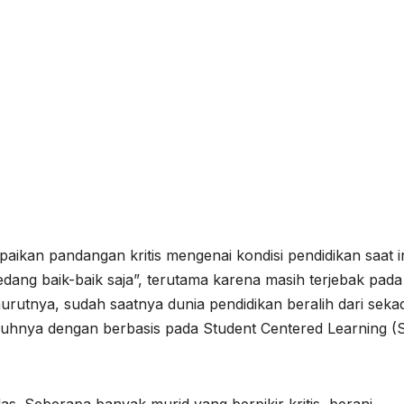
an pandangan kritis mengenai kondisi pendidikan saat ini
edang baik-baik saja”, terutama karena masih terjebak pada
nurutnya, sudah saatnya dunia pendidikan beralih dari seka
guhnya dengan berbasis pada Student Centered Learning (
as. Seberapa banyak murid yang berpikir kritis, berani