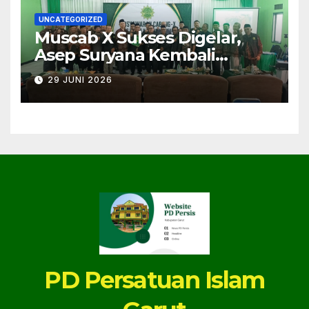
UNCATEGORIZED
Muscab X Sukses Digelar,
Asep Suryana Kembali
Dipercaya Pimpin PC PERSIS
29 JUNI 2026
Karangpawitan Masa Jihad
2026–2030
PD Persatuan Islam