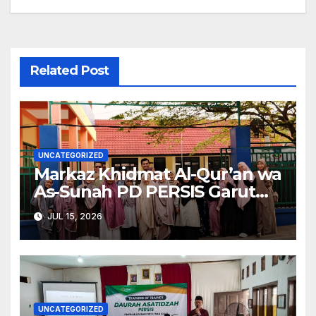
Related Post
UNCATEGORIZED
Markaz Khidmat Al-Qur’an wa
As-Sunah PD PERSIS Garut
Kirimkan Alumninya untuk
JUL 15, 2026
Pengabdian
UNCATEGORIZED