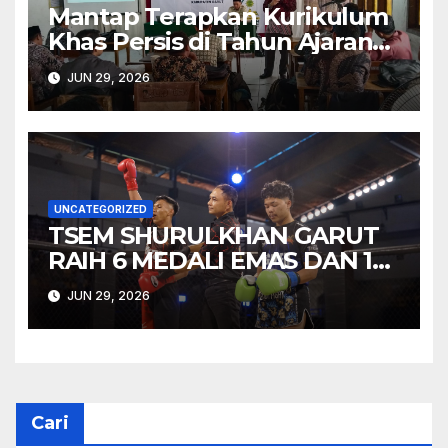
Mantap Terapkan Kurikulum
Khas Persis di Tahun Ajaran
Baru, Bidgar Pendidikan PD
JUN 29, 2026
PERSIS Garut Tuntaskan
Training of Trainers 2026
UNCATEGORIZED
TSEM SHURULKHAN GARUT
RAIH 6 MEDALI EMAS DAN 1
MEDALI PERAK PADA TEMU
JUN 29, 2026
TARUNG VOL. 2 “BATTLE OF
HONOR”
Cari