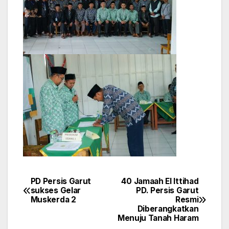
PD Persis Garut
40 Jamaah El Ittihad
Navigasi
sukses Gelar
PD. Persis Garut
Muskerda 2
Resmi
pos
Diberangkatkan
Menuju Tanah Haram