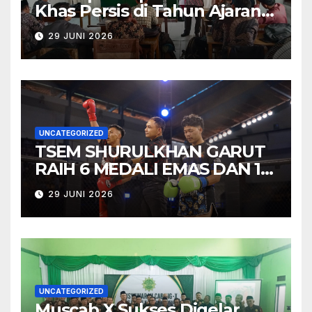
Khas Persis di Tahun Ajaran
Baru, Bidgar Pendidikan PD
29 JUNI 2026
PERSIS Garut Tuntaskan
Training of Trainers 2026
UNCATEGORIZED
TSEM SHURULKHAN GARUT
RAIH 6 MEDALI EMAS DAN 1
MEDALI PERAK PADA TEMU
29 JUNI 2026
TARUNG VOL. 2 “BATTLE OF
HONOR”
UNCATEGORIZED
Muscab X Sukses Digelar,