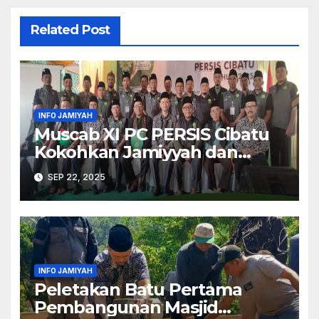
Related Post
INFO JAMIYAH
Muscab XI PC PERSIS Cibatu
Kokohkan Jamiyyah dan
Ukhuwah Menuju Cibatu
SEP 22, 2025
yang Maju dan Bermutu
INFO JAMIYAH
Peletakan Batu Pertama
Pembangunan Masjid