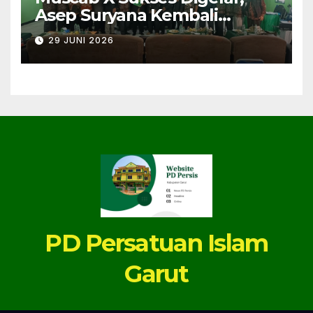
Asep Suryana Kembali
Dipercaya Pimpin PC PERSIS
29 JUNI 2026
Karangpawitan Masa Jihad
2026–2030
PD Persatuan Islam
Garut